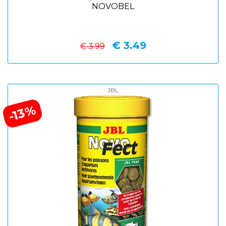
NOVOBEL
€ 3.49
€ 3.99
JBL
-13%