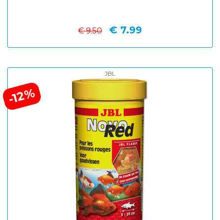
€ 7.99
€ 9.50
JBL
-12%