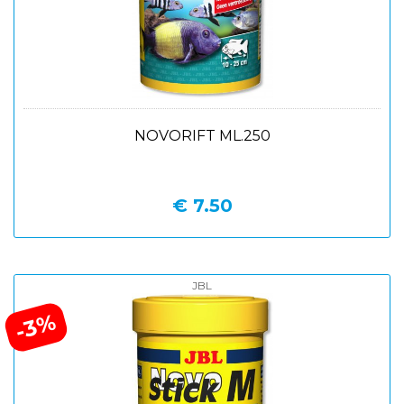
NOVORIFT ML.250
€ 7.50
JBL
-3%