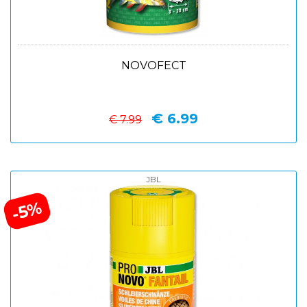
NOVOFECT
€ 6.99
€ 7.99
JBL
-5%