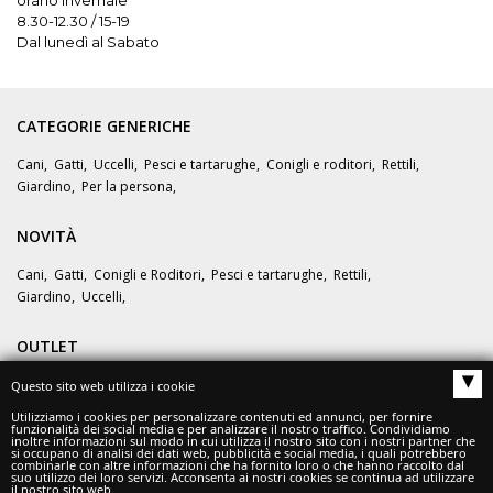
8.30-12.30 / 15-19
Dal lunedì al Sabato
CATEGORIE GENERICHE
Cani
,
Gatti
,
Uccelli
,
Pesci e tartarughe
,
Conigli e roditori
,
Rettili
,
Giardino
,
Per la persona
,
NOVITÀ
Cani
,
Gatti
,
Conigli e Roditori
,
Pesci e tartarughe
,
Rettili
,
Giardino
,
Uccelli
,
OUTLET
▴
Questo sito web utilizza i cookie
OFFERTE
Utilizziamo i cookies per personalizzare contenuti ed annunci, per fornire
funzionalità dei social media e per analizzare il nostro traffico. Condividiamo
inoltre informazioni sul modo in cui utilizza il nostro sito con i nostri partner che
si occupano di analisi dei dati web, pubblicità e social media, i quali potrebbero
combinarle con altre informazioni che ha fornito loro o che hanno raccolto dal
suo utilizzo dei loro servizi. Acconsenta ai nostri cookies se continua ad utilizzare
il nostro sito web.