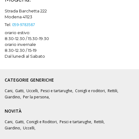
Strada Barchetta 222
Modena 41123
Tel.
059-9783587
orario estivo:
8.30-12.30 / 15.30-19.30
orario invernale
8.30-12.30 / 15-19
Dal lunedì al Sabato
CATEGORIE GENERICHE
Cani
,
Gatti
,
Uccelli
,
Pesci e tartarughe
,
Conigli e roditori
,
Rettili
,
Giardino
,
Per la persona
,
NOVITÀ
Cani
,
Gatti
,
Conigli e Roditori
,
Pesci e tartarughe
,
Rettili
,
Giardino
,
Uccelli
,