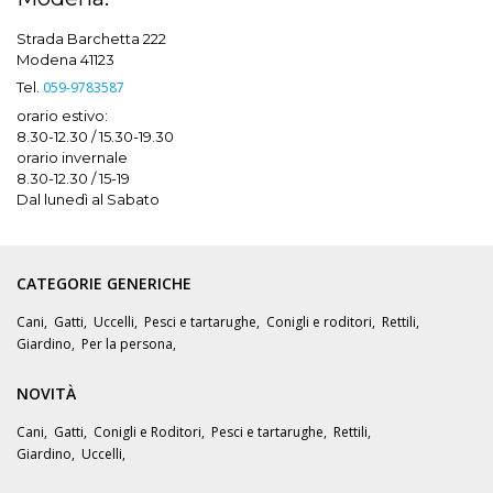
Strada Barchetta 222
Modena 41123
Tel.
059-9783587
orario estivo:
8.30-12.30 / 15.30-19.30
orario invernale
8.30-12.30 / 15-19
Dal lunedì al Sabato
CATEGORIE GENERICHE
Cani
,
Gatti
,
Uccelli
,
Pesci e tartarughe
,
Conigli e roditori
,
Rettili
,
Giardino
,
Per la persona
,
NOVITÀ
Cani
,
Gatti
,
Conigli e Roditori
,
Pesci e tartarughe
,
Rettili
,
Giardino
,
Uccelli
,